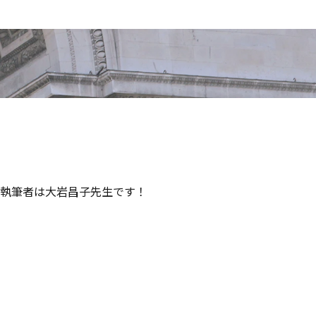
！
執筆者は大岩昌子先生です！